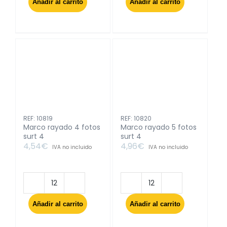
Añadir al carrito
Añadir al carrito
3
3
fotos
fotos
horizontal
vertical
surt
surt
4
4
cantidad
cantidad
REF: 10819
REF: 10820
Marco rayado 4 fotos
Marco rayado 5 fotos
surt 4
surt 4
4,54
€
4,96
€
IVA no incluido
IVA no incluido
Marco
Marco
rayado
rayado
Añadir al carrito
Añadir al carrito
4
5
fotos
fotos