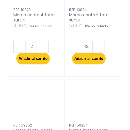
REF: 10823
REF: 10824
Marco canto 4 fotos
Marco canto 5 fotos
surt 4
surt 4
4,96
€
5,55
€
IVA no incluido
IVA no incluido
Marco
Marco
canto
canto
Añadir al carrito
Añadir al carrito
4
5
fotos
fotos
surt
surt
4
4
cantidad
cantidad
REF: 59262
REF: 59264