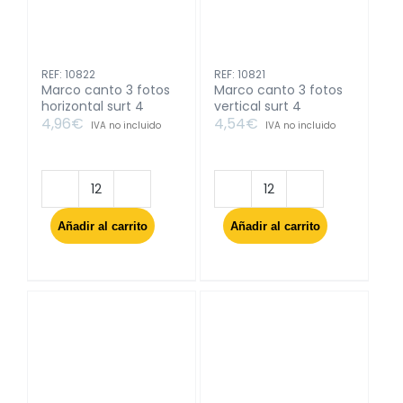
REF: 10822
REF: 10821
Marco canto 3 fotos
Marco canto 3 fotos
horizontal surt 4
vertical surt 4
4,96
€
4,54
€
IVA no incluido
IVA no incluido
Marco
Marco
canto
canto
Añadir al carrito
Añadir al carrito
3
3
fotos
fotos
horizontal
vertical
surt
surt
4
4
cantidad
cantidad