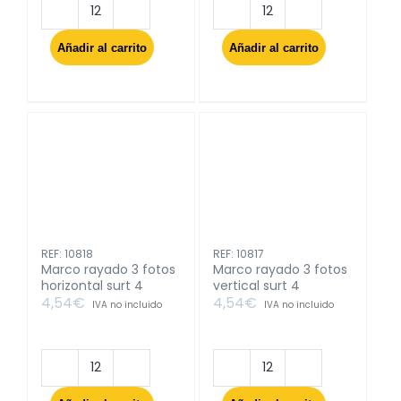
Marco
Marco
metal
metal
Añadir al carrito
Añadir al carrito
plata
plata
13x18cm
15x20cm
cantidad
cantidad
REF: 10818
REF: 10817
Marco rayado 3 fotos
Marco rayado 3 fotos
horizontal surt 4
vertical surt 4
4,54
€
4,54
€
IVA no incluido
IVA no incluido
Marco
Marco
rayado
rayado