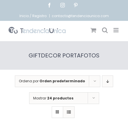
Saltar
Facebook
Instagram
Pinterest
al
contenido
Inicio / Registro
|
contacto@tendenciaunica.com
GIFTDECOR PORTAFOTOS
Ordena por
Orden predeterminado
Mostrar
24 productos