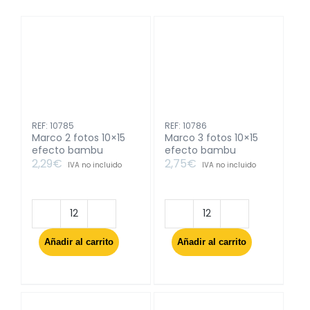
REF: 10785
REF: 10786
Marco 2 fotos 10×15
Marco 3 fotos 10×15
efecto bambu
efecto bambu
2,29
€
2,75
€
IVA no incluido
IVA no incluido
Marco
Marco
2
3
Añadir al carrito
Añadir al carrito
fotos
fotos
10x15
10x15
efecto
efecto
bambu
bambu