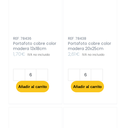
REF: 78436
REF: 78438
Portafoto cobre color
Portafoto cobre color
madera 13x18cm
madera 20x25cm
1,70
€
2,61
€
IVA no incluido
IVA no incluido
Portafoto
Portafoto
cobre
cobre
Añadir al carrito
Añadir al carrito
color
color
madera
madera
13x18cm
20x25cm
cantidad
cantidad