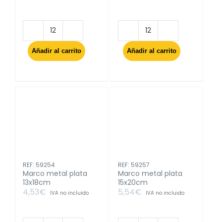
Marco
Marco
metal
metal
Añadir al carrito
Añadir al carrito
negro
plata
15x20cm
10x15cm
cantidad
cantidad
REF: 59254
REF: 59257
Marco metal plata
Marco metal plata
13x18cm
15x20cm
4,53
€
5,54
€
IVA no incluido
IVA no incluido