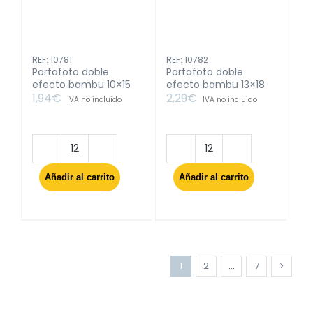
REF: 10781
REF: 10782
Portafoto doble
Portafoto doble
efecto bambu 10×15
efecto bambu 13×18
1,94
€
2,29
€
IVA no incluido
IVA no incluido
Portafoto
Portafoto
doble
doble
Añadir al carrito
Añadir al carrito
efecto
efecto
bambu
bambu
10x15
13x18
cantidad
cantidad
1
2
…
7