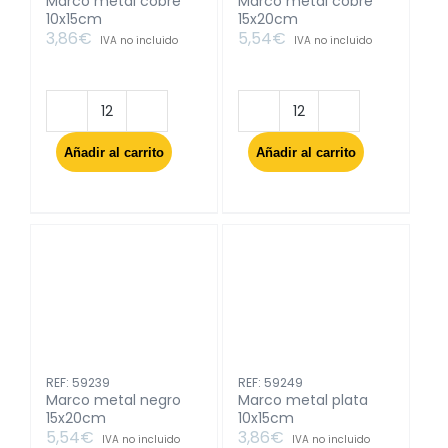
Marco metal cobre
Marco metal cobre
10x15cm
15x20cm
3,86
€
5,54
€
IVA no incluido
IVA no incluido
Marco
Marco
metal
metal
Añadir al carrito
Añadir al carrito
cobre
cobre
10x15cm
15x20cm
cantidad
cantidad
REF: 59239
REF: 59249
Marco metal negro
Marco metal plata
15x20cm
10x15cm
5,54
€
3,86
€
IVA no incluido
IVA no incluido