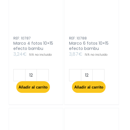
cantidad
cantidad
REF: 10787
REF: 10788
Marco 4 fotos 10×15
Marco 6 fotos 10×15
efecto bambu
efecto bambu
3,24
€
3,87
€
IVA no incluido
IVA no incluido
Marco
Marco
4
6
Añadir al carrito
Añadir al carrito
fotos
fotos
10x15
10x15
efecto
efecto
bambu
bambu
cantidad
cantidad