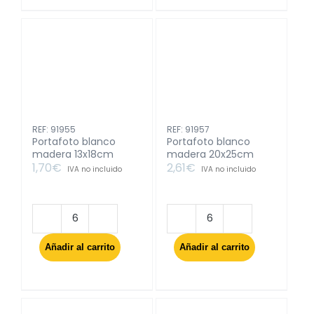
surt
surt
4
4
cantidad
cantidad
REF: 91955
REF: 91957
Portafoto blanco
Portafoto blanco
madera 13x18cm
madera 20x25cm
1,70
€
2,61
€
IVA no incluido
IVA no incluido
Portafoto
Portafoto
blanco
blanco
Añadir al carrito
Añadir al carrito
madera
madera
13x18cm
20x25cm
cantidad
cantidad