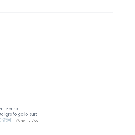
bolsillo
96
paginas
goma
color
pastel
surt4
cantidad
REF: 56039
Boligrafo gallo surt
0,95
€
IVA no incluido