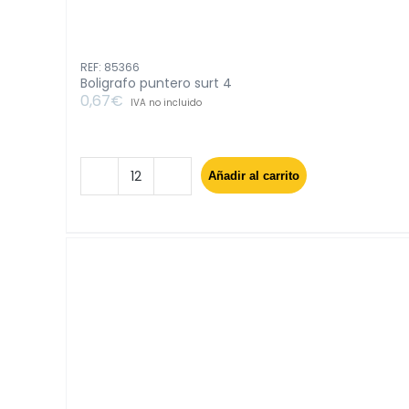
REF: 85366
Boligrafo puntero surt 4
0,67
€
IVA no incluido
Añadir al carrito
Boligrafo
puntero
surt
4
cantidad