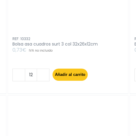
REF: 10332
Bolsa asa cuadros surt 3 col 32x26x12cm
0,73
€
IVA no incluido
Añadir al carrito
Bolsa
asa
cuadros
surt
3
col
32x26x12cm
cantidad