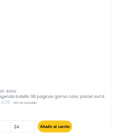
REF: 83103
Agenda bolsillo 96 paginas goma color pastel surt4
1,42
€
IVA no incluido
Añadir al carrito
Agenda