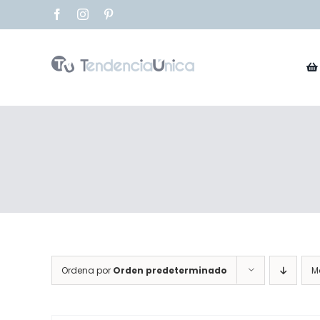
Saltar
Facebook
Instagram
Pinterest
al
contenido
Ordena por
Orden predeterminado
M