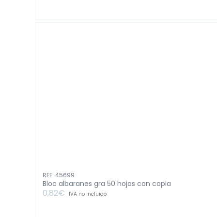
12pcs
cantidad
REF: 45699
Bloc albaranes gra 50 hojas con copia
0,82
€
IVA no incluido