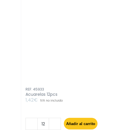
REF: 45933
Acuarelas 12pcs
1,42
€
IVA no incluido
Añadir al carrito
Acuarelas