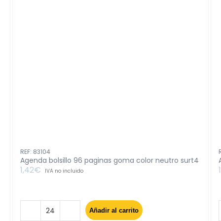
REF: 83104
Agenda bolsillo 96 paginas goma color neutro surt4
1,42
€
IVA no incluido
Añadir al carrito
Agenda