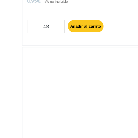
0,95
€
IVA no incluido
Añadir al carrito
Boligrafo
pavo
real
surt
cantidad