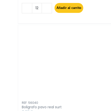
Añadir al carrito
Bloc
albaranes
gra
50
hojas
con
copia
cantidad
REF: 56040
Boligrafo pavo real surt