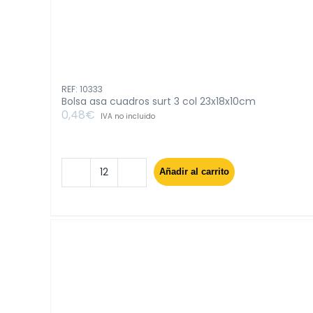
REF: 10333
Bolsa asa cuadros surt 3 col 23x18x10cm
0,48
€
IVA no incluido
Añadir al carrito
Bolsa
asa
cuadros
surt
3
col
23x18x10cm
cantidad