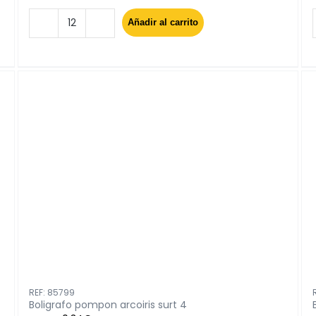
Añadir al carrito
Bloc
pedidos
gra
50
hojas
con
copia
cantidad
REF: 85799
Boligrafo pompon arcoiris surt 4