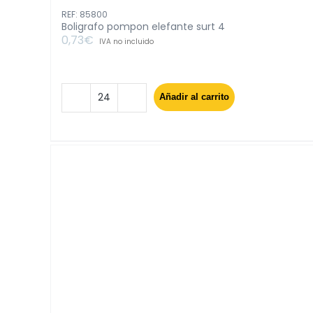
REF: 85800
Boligrafo pompon elefante surt 4
0,73
€
IVA no incluido
Añadir al carrito
Boligrafo
pompon
elefante
surt
4
cantidad