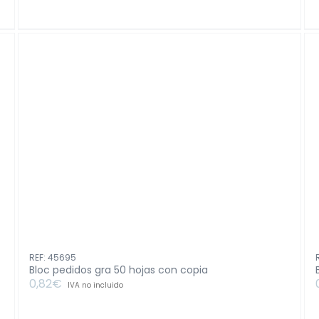
bolsillo
96
paginas
goma
color
neutro
surt4
cantidad
REF: 45695
Bloc pedidos gra 50 hojas con copia
0,82
€
IVA no incluido