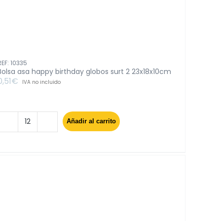
REF: 10335
Bolsa asa happy birthday globos surt 2 23x18x10cm
0,51
€
IVA no incluido
Añadir al carrito
Bolsa
asa
happy
birthday
globos
surt
2
23x18x10cm
cantidad