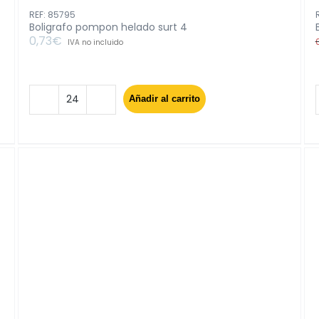
REF: 85795
Boligrafo pompon helado surt 4
0,73
€
IVA no incluido
Añadir al carrito
Boligrafo
pompon
helado
surt
4
cantidad