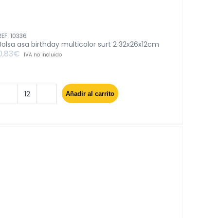
REF: 10336
Bolsa asa birthday multicolor surt 2 32x26x12cm
0,83
€
IVA no incluido
Añadir al carrito
Bolsa
asa
birthday
multicolor
surt
2
32x26x12cm
cantidad