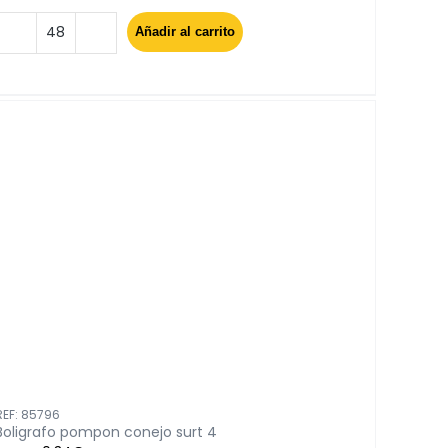
Añadir al carrito
Boligrafo
gallo
surt
cantidad
REF: 85796
Boligrafo pompon conejo surt 4