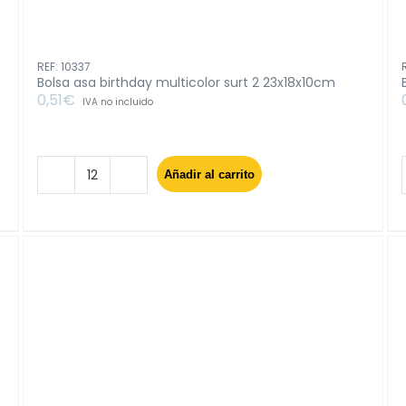
REF: 10337
Bolsa asa birthday multicolor surt 2 23x18x10cm
0,51
€
IVA no incluido
Añadir al carrito
Bolsa
asa
birthday
multicolor
surt
2
23x18x10cm
cantidad