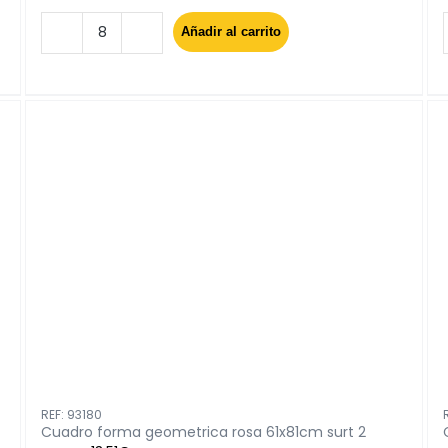
Añadir al carrito
Cuadro
coffee
surt
4
30x40cm
cantidad
REF: 93180
Cuadro forma geometrica rosa 61x81cm surt 2