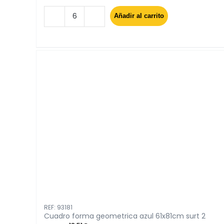
Añadir al carrito
Cuadro
ciudades
surt
3
40x50cm
cantidad
REF: 93181
Cuadro forma geometrica azul 61x81cm surt 2