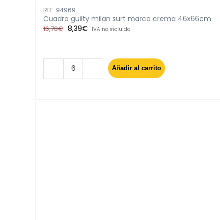
REF: 94969
Cuadro guilty milan surt marco crema 46x66cm
El
El
8,39
€
16,78
€
IVA no incluido
precio
precio
original
actual
era:
es:
Añadir al carrito
16,78€.
8,39€.
Cuadro
guilty
milan
surt
marco
crema
46x66cm
cantidad