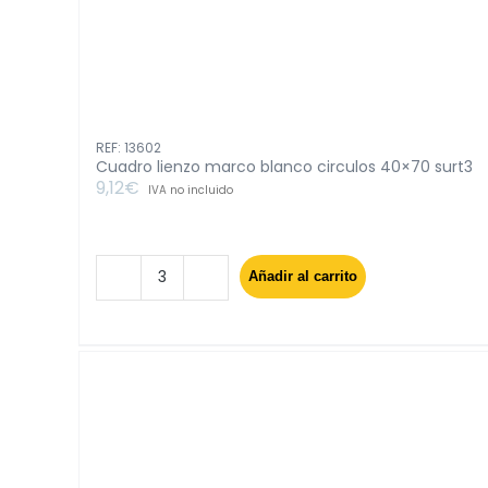
REF: 13602
Cuadro lienzo marco blanco circulos 40×70 surt3
9,12
€
IVA no incluido
Añadir al carrito
Cuadro
lienzo
marco
blanco
circulos
40x70
surt3
cantidad