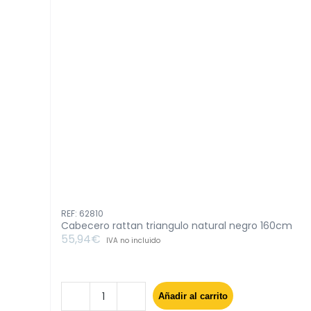
REF: 62810
Cabecero rattan triangulo natural negro 160cm
55,94
€
IVA no incluido
Añadir al carrito
Cabecero