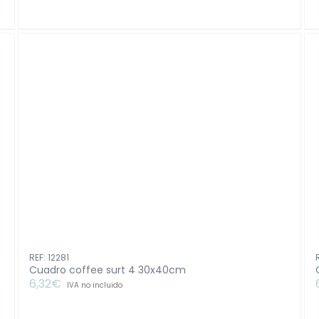
abstracto
color
surt
2
50x70cm
cantidad
REF: 12281
Cuadro coffee surt 4 30x40cm
6,32
€
IVA no incluido