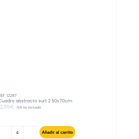
REF: 12287
Cuadro abstracto surt 2 50x70cm
12,55
€
IVA no incluido
Añadir al carrito
Cuadro