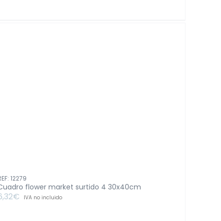
abstracto
surt
2
50x70cm
cantidad
REF: 12279
Cuadro flower market surtido 4 30x40cm
6,32
€
IVA no incluido