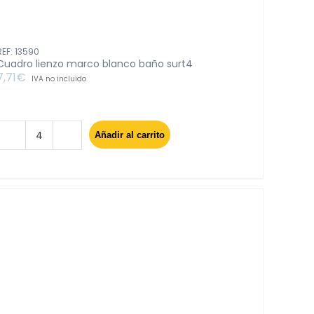
REF: 13590
Cuadro lienzo marco blanco baño surt4
7,71
€
IVA no incluido
Añadir al carrito
Cuadro
lienzo
marco
blanco
baño
surt4
cantidad