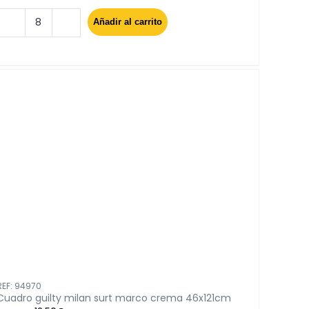
Añadir al carrito
Cuadro
flower
market
surtido
4
30x40cm
cantidad
REF: 94970
Cuadro guilty milan surt marco crema 46x121cm