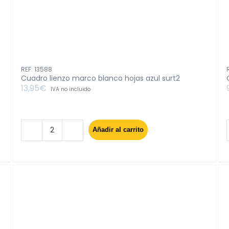
REF: 13588
Cuadro lienzo marco blanco hojas azul surt2
13,95
€
IVA no incluido
Añadir al carrito
Cuadro
lienzo
marco
blanco
hojas
azul
surt2
cantidad