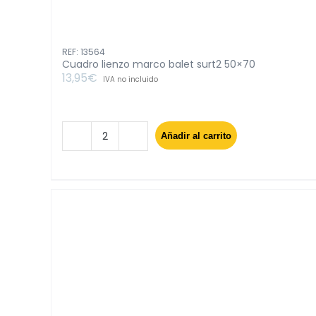
REF: 13564
Cuadro lienzo marco balet surt2 50×70
13,95
€
IVA no incluido
Añadir al carrito
Cuadro
lienzo
marco
balet
surt2
50x70
cantidad