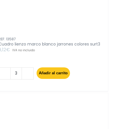
REF: 13587
Cuadro lienzo marco blanco jarrones colores surt3
9,12
€
IVA no incluido
Añadir al carrito
Cuadro
lienzo
marco
blanco
jarrones
colores
surt3
cantidad