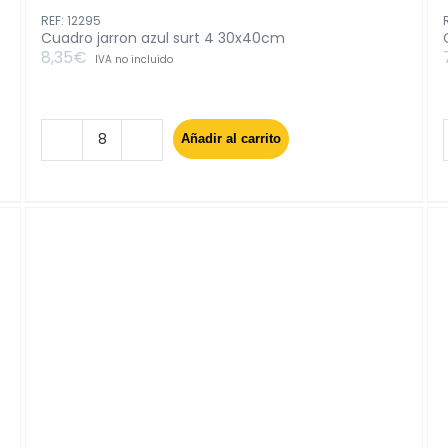
REF: 12295
Cuadro jarron azul surt 4 30x40cm
8,35
€
IVA no incluido
Añadir al carrito
Cuadro
jarron
azul
surt
4
30x40cm
cantidad