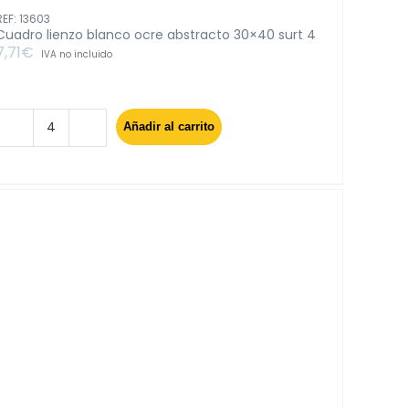
REF: 13603
Cuadro lienzo blanco ocre abstracto 30×40 surt 4
7,71
€
IVA no incluido
Añadir al carrito
Cuadro
lienzo
blanco
ocre
abstracto
30x40
surt
4
cantidad