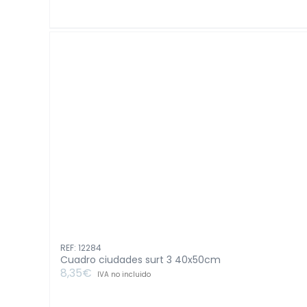
rattan
triangulo
natural
negro
160cm
cantidad
REF: 12284
Cuadro ciudades surt 3 40x50cm
8,35
€
IVA no incluido