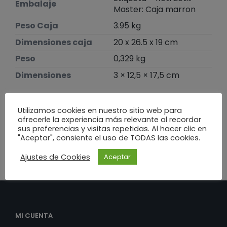
Embalaje
Master: Caja marron
Peso Caja
3.95 kg
Dimensiones caja
20 x 26.5 x 19 cm
Peso
0,329 kg
Dimensiones
3 × 12,5 × 17,5 cm
Te puede interesar
Utilizamos cookies en nuestro sitio web para
ofrecerle la experiencia más relevante al recordar
sus preferencias y visitas repetidas. Al hacer clic en
"Aceptar", consiente el uso de TODAS las cookies.
Ajustes de Cookies
Aceptar
MI CUENTA