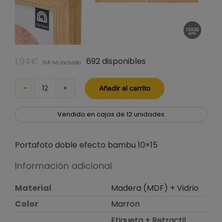
1,94
€
692 disponibles
IVA no incluido
Añadir al carrito
Portafoto
doble
efecto
Vendido en cajas de 12 unidades
bambu
10x15
Portafoto doble efecto bambu 10×15
cantidad
Información adicional
Material
Madera (MDF) + Vidrio
Color
Marron
Etiqueta + Retractil.