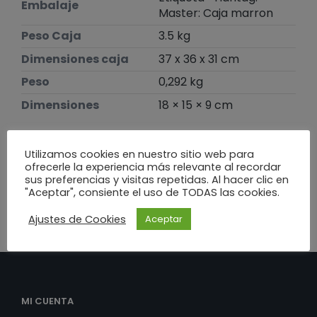
Embalaje
Master: Caja marron
Peso Caja
3.5 kg
Dimensiones caja
37 x 36 x 31 cm
Peso
0,292 kg
Dimensiones
18 × 15 × 9 cm
Te puede interesar
Utilizamos cookies en nuestro sitio web para
ofrecerle la experiencia más relevante al recordar
sus preferencias y visitas repetidas. Al hacer clic en
"Aceptar", consiente el uso de TODAS las cookies.
Ajustes de Cookies
Aceptar
MI CUENTA