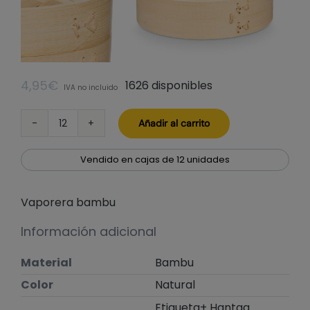
4,95
€
1626 disponibles
IVA no incluido
Añadir al carrito
Vaporera
bambu
cantidad
Vendido en cajas de 12 unidades
Vaporera bambu
Información adicional
Material
Bambu
Color
Natural
Etiqueta+ Hantag.