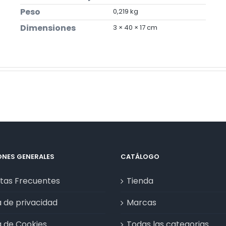
Peso
0,219 kg
Dimensiones
3 × 40 × 17 cm
NES GENERALES
CATÁLOGO
tas Frecuentes
Tienda
a de privacidad
Marcas
a de Cookies
Todas las categorias