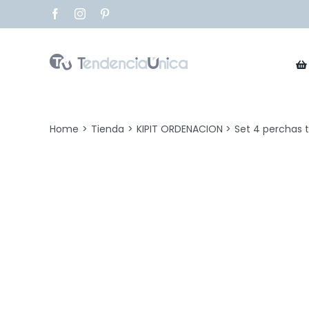
Saltar
Facebook
Instagram
Pinterest
al
contenido
Home
Tienda
KIPIT ORDENACION
Set 4 perchas 