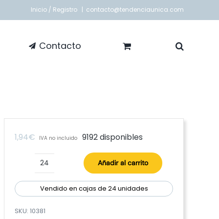
Inicio / Registro
|
contacto@tendenciaunica.com
Contacto
1,94
€
9192 disponibles
IVA no incluido
Añadir al carrito
Set
4
perchas
Vendido en cajas de 24 unidades
transparente
cantidad
SKU:
10381