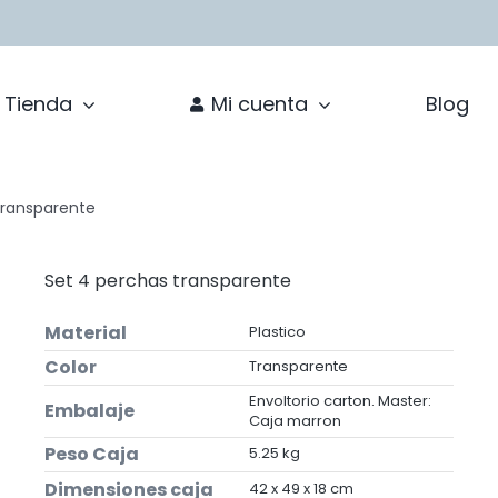
Tienda
Mi cuenta
Blog
transparente
Set 4 perchas transparente
Material
Plastico
Color
Transparente
Envoltorio carton. Master:
Embalaje
Caja marron
Peso Caja
5.25 kg
Dimensiones caja
42 x 49 x 18 cm