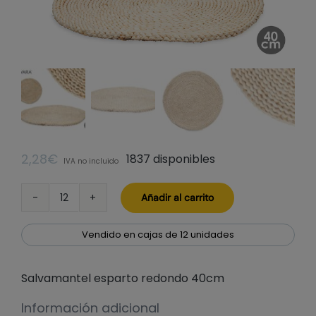
2,28
€
1837 disponibles
IVA no incluido
Añadir al carrito
Salvamantel
esparto
redondo
Vendido en cajas de 12 unidades
40cm
cantidad
Salvamantel esparto redondo 40cm
Información adicional