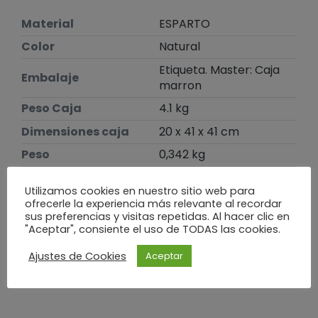
Material
ESPARTO
Color
Natural
Etiqueta. Master: Caja
Embalaje
marron
Peso Caja
4.1 kg
Dimensiones caja
20 x 41 x 41 cm
Peso
0,342 kg
Dimensiones
39 × 39 × 2 cm
Utilizamos cookies en nuestro sitio web para
ofrecerle la experiencia más relevante al recordar
sus preferencias y visitas repetidas. Al hacer clic en
Te puede interesar
"Aceptar", consiente el uso de TODAS las cookies.
Ajustes de Cookies
Aceptar