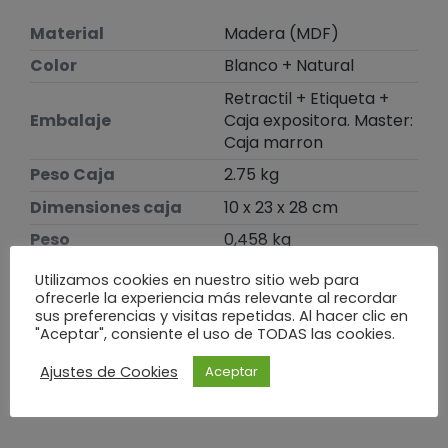
Material
Madera (MDF)
Color
Blanco + Natural
Retractil + Etiqueta +
Embalaje
Caja expositora. Master:
Caja marron
Peso Caja
2.75 kg
Dimensiones caja
10 x 23 x 28 cm
Peso
0,458 kg
Dimensiones
1,5 × 13 × 18 cm
Utilizamos cookies en nuestro sitio web para
ofrecerle la experiencia más relevante al recordar
sus preferencias y visitas repetidas. Al hacer clic en
Te puede interesar
"Aceptar", consiente el uso de TODAS las cookies.
Ajustes de Cookies
Aceptar