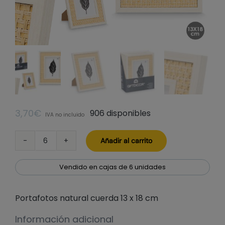
3,70
€
906 disponibles
IVA no incluido
Añadir al carrito
Portafotos
natural
cuerda
Vendido en cajas de 6 unidades
13
x
Portafotos natural cuerda 13 x 18 cm
18
cm
Información adicional
cantidad