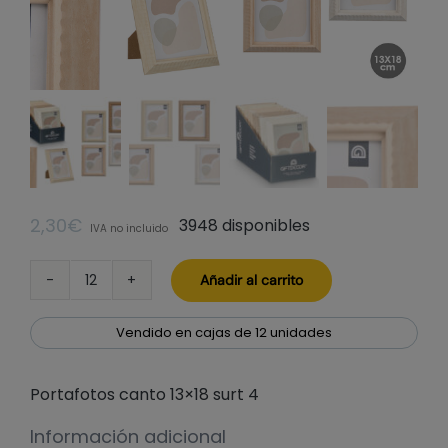
2,30
€
3948 disponibles
IVA no incluido
Añadir al carrito
Portafotos
canto
13x18
Vendido en cajas de 12 unidades
surt
4
Portafotos canto 13×18 surt 4
cantidad
Información adicional