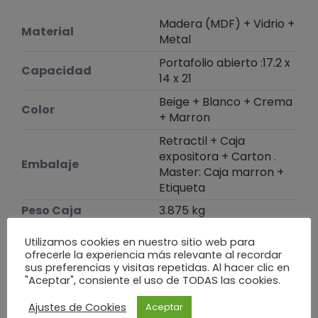
Madera (MDF) + Vidrio +
Material
Metal
Portafolio abierto :17.2 x
Capacidad
14 x 21
Beige + Blanco + Crema
Color
+ Marron
Retractil + Caja
expositora + Carton .
Embalaje
Master: Caja marron +
Etiqueta
Peso Caja
3.875 kg
Dimensiones caja
37.5 x 18.2 x 22.7 cm
Utilizamos cookies en nuestro sitio web para
ofrecerle la experiencia más relevante al recordar
Peso
0,323 kg
sus preferencias y visitas repetidas. Al hacer clic en
Dimensiones
3 × 17,2 × 22,2 cm
"Aceptar", consiente el uso de TODAS las cookies.
Ajustes de Cookies
Aceptar