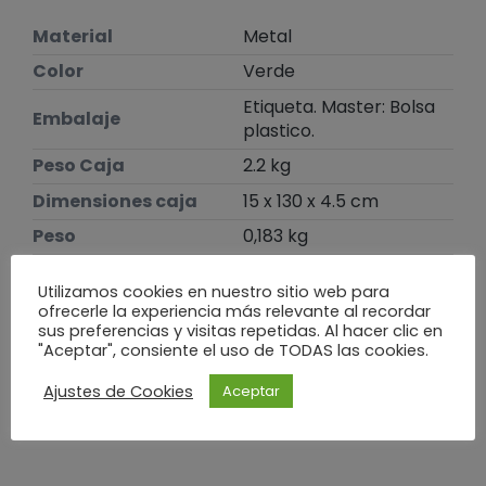
Material
Metal
Color
Verde
Etiqueta. Master: Bolsa
Embalaje
plastico.
Peso Caja
2.2 kg
Dimensiones caja
15 x 130 x 4.5 cm
Peso
0,183 kg
Dimensiones
2,3 × 2,3 × 130 cm
Utilizamos cookies en nuestro sitio web para
ofrecerle la experiencia más relevante al recordar
sus preferencias y visitas repetidas. Al hacer clic en
Te puede interesar
"Aceptar", consiente el uso de TODAS las cookies.
Ajustes de Cookies
Aceptar