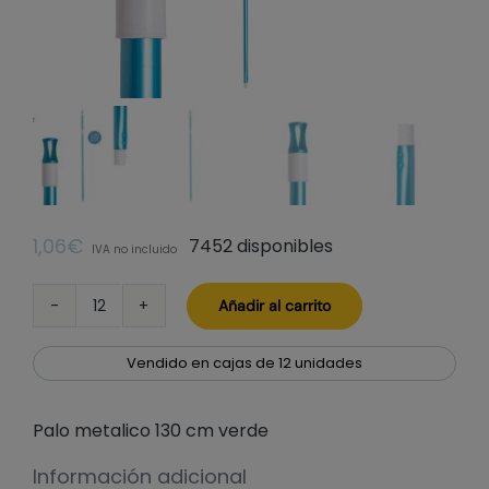
1,06
€
7452 disponibles
IVA no incluido
Añadir al carrito
Palo
metalico
130
Vendido en cajas de 12 unidades
cm
verde
Palo metalico 130 cm verde
cantidad
Información adicional