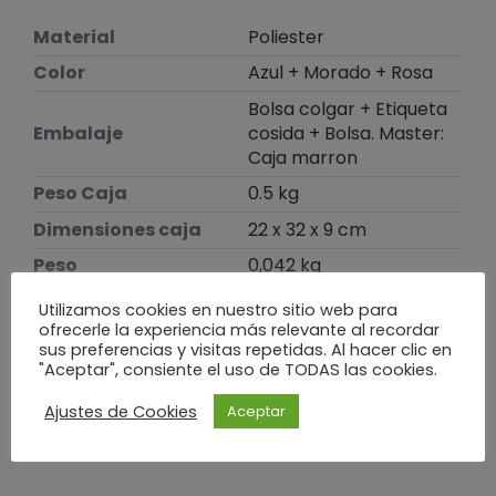
Material
Poliester
Color
Azul + Morado + Rosa
Bolsa colgar + Etiqueta
Embalaje
cosida + Bolsa. Master:
Caja marron
Peso Caja
0.5 kg
Dimensiones caja
22 x 32 x 9 cm
Peso
0,042 kg
Dimensiones
18,5 × 24 × 28,05 cm
Utilizamos cookies en nuestro sitio web para
ofrecerle la experiencia más relevante al recordar
sus preferencias y visitas repetidas. Al hacer clic en
Te puede interesar
"Aceptar", consiente el uso de TODAS las cookies.
Ajustes de Cookies
Aceptar