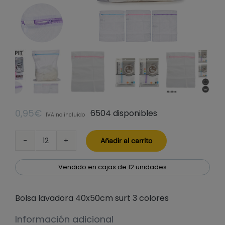
0,95
€
6504 disponibles
IVA no incluido
Añadir al carrito
Bolsa
lavadora
40x50cm
Vendido en cajas de 12 unidades
surt
3
Bolsa lavadora 40x50cm surt 3 colores
colores
cantidad
Información adicional