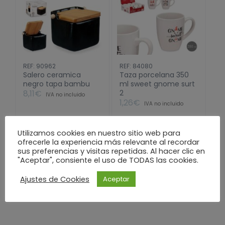
REF: 90962
REF: 84080
Salero ceramica
Taza porcelana 350
negro tapa bambu
ml sweet gnome surt
8,11
€
2
IVA no incluido
1,26
€
IVA no incluido
Utilizamos cookies en nuestro sitio web para
Salero
ofrecerle la experiencia más relevante al recordar
Taza
ceramica
sus preferencias y visitas repetidas. Al hacer clic en
Añadir al carrito
porcelana
negro
"Aceptar", consiente el uso de TODAS las cookies.
Añadir al carrito
350
tapa
ml
bambu
Ajustes de Cookies
Aceptar
sweet
cantidad
gnome
surt
2