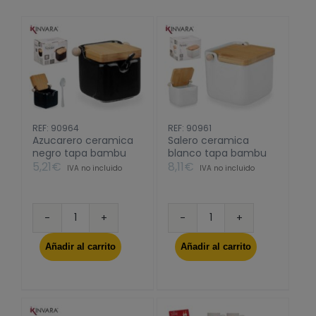
REF: 90964
REF: 90961
Azucarero ceramica
Salero ceramica
negro tapa bambu
blanco tapa bambu
5,21
€
8,11
€
IVA no incluido
IVA no incluido
Azucarero
Salero
ceramica
ceramica
Añadir al carrito
Añadir al carrito
negro
blanco
tapa
tapa
bambu
bambu
cantidad
cantidad