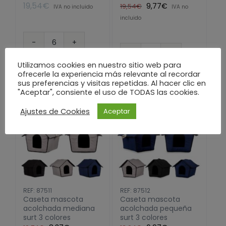
El
El
19,54
€
9,77
€
19,54
€
IVA no incluido
IVA no
precio
precio
incluido
original
actual
era:
es:
Cabaña
19,54€.
9,77€.
mascotas
Caseta
Añadir al carrito
Utilizamos cookies en nuestro sitio web para
pequeña
mascota
ofrecerle la experiencia más relevante al recordar
Añadir al carrito
surt
acolchada
sus preferencias y visitas repetidas. Al hacer clic en
3
grande
"Aceptar", consiente el uso de TODAS las cookies.
colores
surt
Ajustes de Cookies
Aceptar
cantidad
3
colores
cantidad
REF: 87511
REF: 87512
Caseta mascota
Caseta mascota
acolchada mediana
acolchada pequeña
surt 3 colores
surt 3 colores