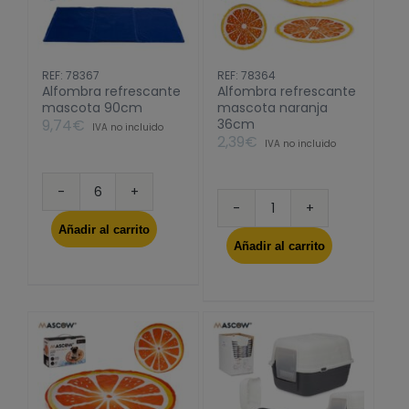
REF: 78367
REF: 78364
Alfombra refrescante
Alfombra refrescante
mascota 90cm
mascota naranja
9,74
€
36cm
IVA no incluido
2,39
€
IVA no incluido
Alfombra
Alfombra
refrescante
Añadir al carrito
refrescante
mascota
Añadir al carrito
mascota
90cm
naranja
cantidad
36cm
cantidad