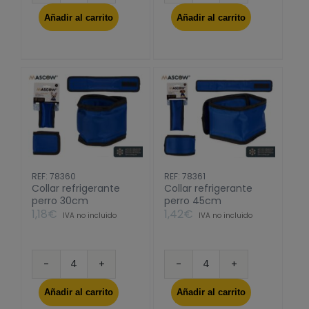
puas
puas
Añadir al carrito
Añadir al carrito
mascota
ovalado
antracita
metalico
cantidad
gris
cantidad
REF: 78360
REF: 78361
Collar refrigerante
Collar refrigerante
perro 30cm
perro 45cm
1,18
€
1,42
€
IVA no incluido
IVA no incluido
Collar
Collar
refrigerante
refrigerante
Añadir al carrito
Añadir al carrito
perro
perro