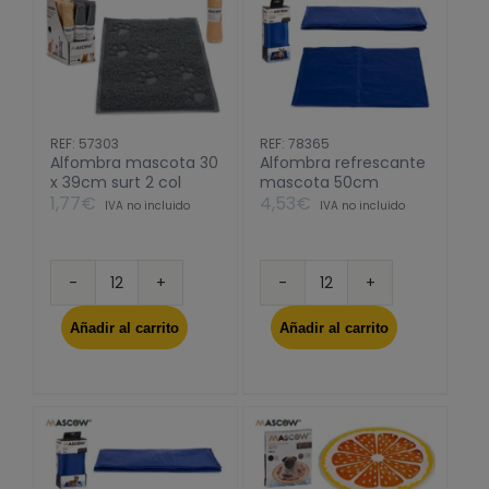
REF: 57303
REF: 78365
Alfombra mascota 30
Alfombra refrescante
x 39cm surt 2 col
mascota 50cm
1,77
€
4,53
€
IVA no incluido
IVA no incluido
Alfombra
Alfombra
mascota
refrescante
Añadir al carrito
Añadir al carrito
30
mascota
x
50cm
39cm
cantidad
surt
2
col
cantidad