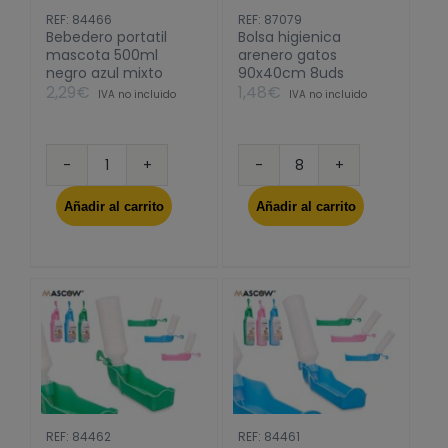
REF: 84466
REF: 87079
Bebedero portatil
Bolsa higienica
mascota 500ml
arenero gatos
negro azul mixto
90x40cm 8uds
2,29
€
1,48
€
IVA no incluido
IVA no incluido
Bebedero
Bolsa
portatil
higienica
Añadir al carrito
Añadir al carrito
mascota
arenero
500ml
gatos
negro
90x40cm
azul
8uds
mixto
cantidad
cantidad
REF: 84462
REF: 84461