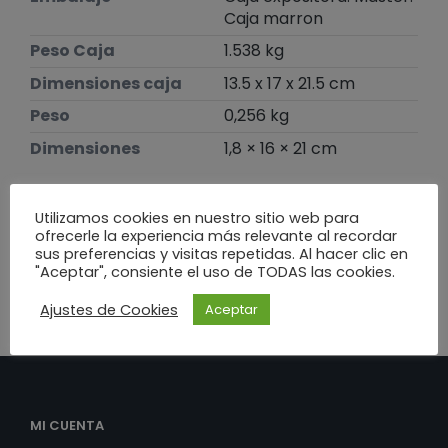
Caja marron
Peso Caja
1.538 kg
Dimensiones caja
13.5 x 17 x 21.5 cm
Peso
0,256 kg
Dimensiones
1,8 × 16 × 21 cm
Te puede interesar
Utilizamos cookies en nuestro sitio web para
ofrecerle la experiencia más relevante al recordar
sus preferencias y visitas repetidas. Al hacer clic en
"Aceptar", consiente el uso de TODAS las cookies.
Ajustes de Cookies
Aceptar
MI CUENTA