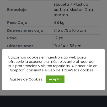
Etiqueta + Plastico
Embalaje
burbuja. Master: Caja
marron
Peso Caja
6.8 kg
Dimensiones caja
31.5 x 73 x 16.5 cm
Peso
1,7 kg
Dimensiones
18 × 14 × 56 cm
Utilizamos cookies en nuestro sitio web para
Te puede interesar
ofrecerle la experiencia más relevante al recordar
sus preferencias y visitas repetidas. Al hacer clic en
"Aceptar", consiente el uso de TODAS las cookies.
Ajustes de Cookies
Aceptar