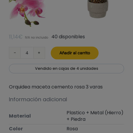
11,14
€
40 disponibles
IVA no incluido
Añadir al carrito
Orquidea
maceta
cemento
Vendido en cajas de 4 unidades
rosa
3
Orquidea maceta cemento rosa 3 varas
varas
cantidad
Información adicional
Plastico + Metal (Hierro)
Material
+ Piedra
Color
Rosa