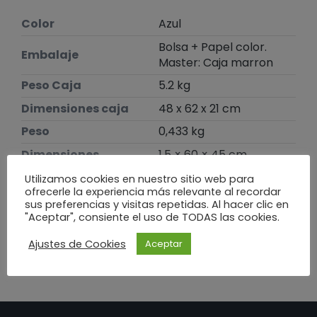
cm
Color
Azul
cantidad
Bolsa + Papel color.
Embalaje
Master: Caja marron
Peso Caja
5.2 kg
Dimensiones caja
48 x 62 x 21 cm
Peso
0,433 kg
Dimensiones
1,5 × 60 × 45 cm
Utilizamos cookies en nuestro sitio web para
ofrecerle la experiencia más relevante al recordar
Te puede interesar
sus preferencias y visitas repetidas. Al hacer clic en
"Aceptar", consiente el uso de TODAS las cookies.
Ajustes de Cookies
Aceptar