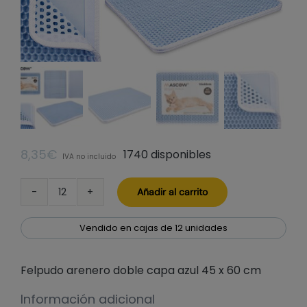
8,35
€
1740 disponibles
IVA no incluido
Añadir al carrito
Felpudo
arenero
doble
Vendido en cajas de 12 unidades
capa
azul
Felpudo arenero doble capa azul 45 x 60 cm
45
x
Información adicional
60