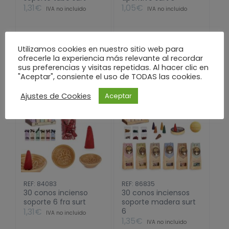
1,31
€
1,05
€
IVA no incluido
IVA no incluido
30
30
Utilizamos cookies en nuestro sitio web para
ofrecerle la experiencia más relevante al recordar
barritas
brochetas
Añadir al carrito
Añadir al carrito
sus preferencias y visitas repetidas. Al hacer clic en
incienso
aperitivo
"Aceptar", consiente el uso de TODAS las cookies.
soporte
surt
tubo
3
Ajustes de Cookies
Aceptar
surt
cantidad
cantidad
REF: 84083
REF: 86835
30 conos incienso
30 conos inciensos
soporte 6 fra surt
soporte madera surt
1,31
€
6
IVA no incluido
1,35
€
IVA no incluido