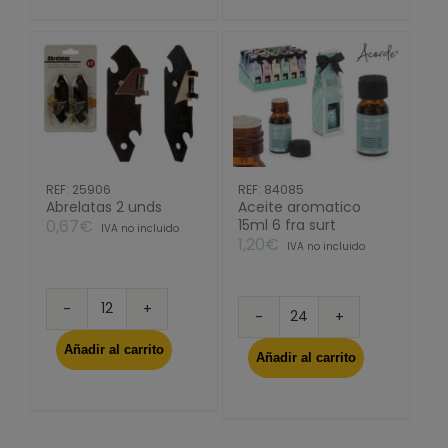
REF: 25906
REF: 84085
Abrelatas 2 unds
Aceite aromatico
0,67
€
15ml 6 fra surt
IVA no incluido
1,20
€
IVA no incluido
Abrelatas
Aceite
2
aromatico
Añadir al carrito
unds
Añadir al carrito
15ml
cantidad
6
fra
surt