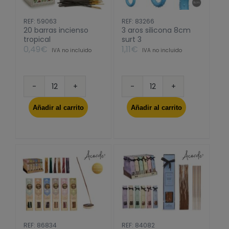
REF: 59063
REF: 83266
20 barras incienso
3 aros silicona 8cm
tropical
surt 3
0,49
€
1,11
€
IVA no incluido
IVA no incluido
20
3
barras
aros
Añadir al carrito
Añadir al carrito
incienso
silicona
tropical
8cm
cantidad
surt
3
cantidad
REF: 86834
REF: 84082