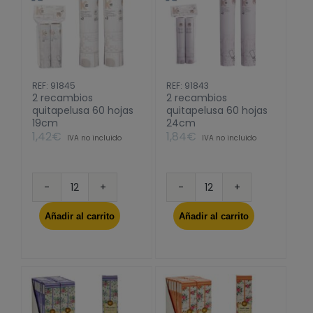
REF: 91845
REF: 91843
2 recambios
2 recambios
quitapelusa 60 hojas
quitapelusa 60 hojas
19cm
24cm
1,42
€
1,84
€
IVA no incluido
IVA no incluido
2
2
recambios
recambios
Añadir al carrito
Añadir al carrito
quitapelusa
quitapelusa
60
60
hojas
hojas
19cm
24cm
cantidad
cantidad