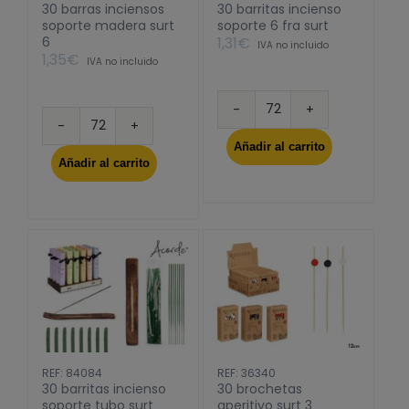
30 barras inciensos
30 barritas incienso
soporte madera surt
soporte 6 fra surt
6
1,31
€
IVA no incluido
1,35
€
IVA no incluido
30
30
barritas
Añadir al carrito
barras
incienso
Añadir al carrito
inciensos
soporte
soporte
6
madera
fra
surt
surt
6
cantidad
cantidad
REF: 84084
REF: 36340
30 barritas incienso
30 brochetas
soporte tubo surt
aperitivo surt 3