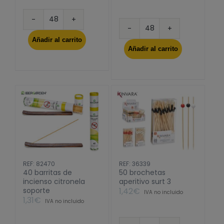
30
30
conos
Añadir al carrito
conos
incienso
Añadir al carrito
inciensos
soporte
soporte
6
madera
fra
surt
surt
6
cantidad
cantidad
REF: 82470
REF: 36339
40 barritas de
50 brochetas
incienso citronela
aperitivo surt 3
soporte
1,42
€
IVA no incluido
1,31
€
IVA no incluido