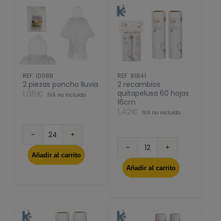
cantidad
6400k
grundig
cantidad
REF: 10088
REF: 91841
2 piezas poncho lluvia
2 recambios
1,06
€
quitapelusa 60 hojas
IVA no incluido
16cm
1,42
€
IVA no incluido
2
piezas
2
Añadir al carrito
poncho
recambios
Añadir al carrito
lluvia
quitapelusa
cantidad
60
hojas
16cm
cantidad