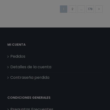
cantidad
1
2
…
178
MI CUENTA
Pedidos
Detalles de la cuenta
Contraseña perdida
CONDICIONES GENERALES
Preguntas Frecuentes