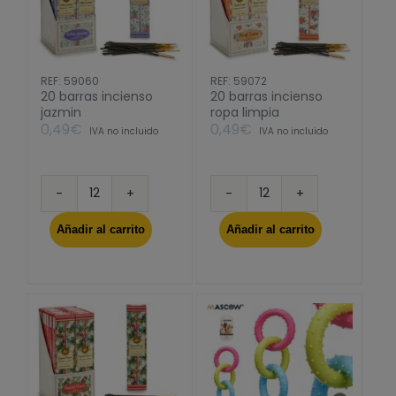
REF: 59060
REF: 59072
20 barras incienso
20 barras incienso
jazmin
ropa limpia
0,49
€
0,49
€
IVA no incluido
IVA no incluido
20
20
barras
barras
Añadir al carrito
Añadir al carrito
incienso
incienso
jazmin
ropa
cantidad
limpia
cantidad