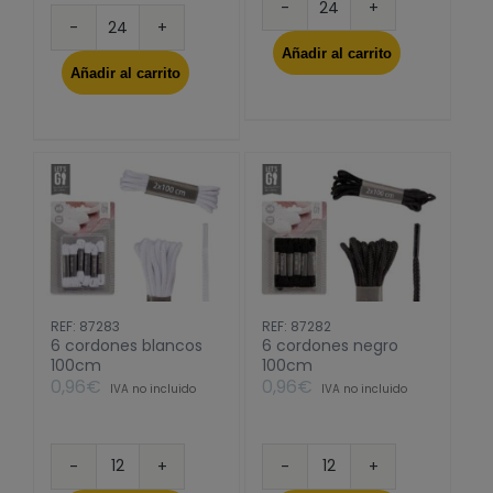
50
40
brochetas
Añadir al carrito
barritas
aperitivo
Añadir al carrito
de
surt
incienso
3
citronela
cantidad
soporte
cantidad
REF: 87283
REF: 87282
6 cordones blancos
6 cordones negro
100cm
100cm
0,96
€
0,96
€
IVA no incluido
IVA no incluido
6
6